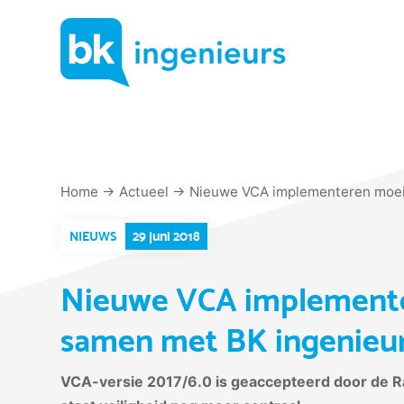
Skip
to
content
Home
→
Actueel
→
Nieuwe VCA implementeren moeil
29 juni 2018
NIEUWS
Nieuwe VCA implementer
samen met BK ingenieur
VCA-versie 2017/6.0 is geaccepteerd door de Ra