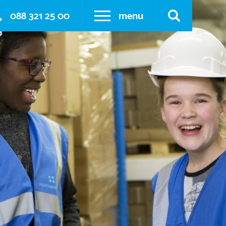
088 321 25 00
menu