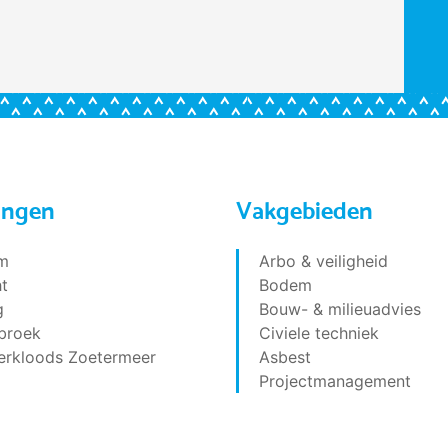
ingen
Vakgebieden
m
Arbo & veiligheid
t
Bodem
g
Bouw- & milieuadvies
broek
Civiele techniek
erkloods Zoetermeer
Asbest
Projectmanagement