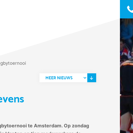
ugbytoernooi
evens
ugbytoernooi te Amsterdam. Op zondag