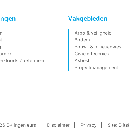
ingen
Vakgebieden
m
Arbo & veiligheid
t
Bodem
g
Bouw- & milieuadvies
broek
Civiele techniek
erkloods Zoetermeer
Asbest
Projectmanagement
6 BK ingenieurs
Disclaimer
Privacy
Site: Blit