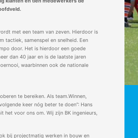
tig klanten en tien medewerkers de
oofdveld.
wordt met een team van zeven. Hierdoor is
om tactiek, samenspel en snelheid. Een
empo door. Het is hierdoor een goede
eer dan 40 jaar en is de laatste jaren
toernooi, waarbinnen ook de nationale
roberen te bereiken. Als team.Winnen,
 volgende keer nóg beter te doen”: Hans
 het voor ons om. Wij zijn BK ingenieurs,
ook bij projectmatig werken in bouw en