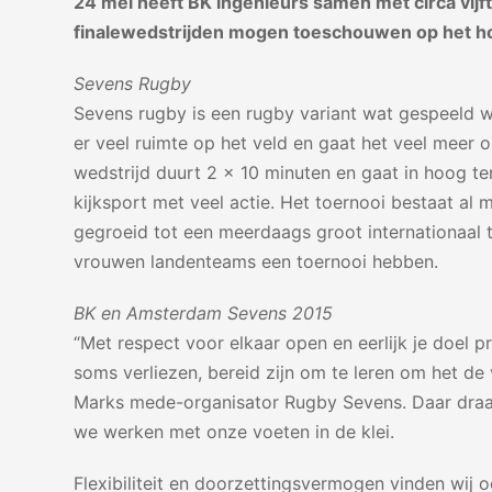
24 mei heeft BK ingenieurs samen met circa vijf
finalewedstrijden mogen toeschouwen op het h
Sevens Rugby
Sevens rugby is een rugby variant wat gespeeld 
er veel ruimte op het veld en gaat het veel meer 
wedstrijd duurt 2 x 10 minuten en gaat in hoog t
kijksport met veel actie. Het toernooi bestaat al m
gegroeid tot een meerdaags groot internationaal 
vrouwen landenteams een toernooi hebben.
BK en Amsterdam Sevens 2015
“Met respect voor elkaar open en eerlijk je doel p
soms verliezen, bereid zijn om te leren om het de
Marks mede-organisator Rugby Sevens. Daar draait
we werken met onze voeten in de klei.
Flexibiliteit en doorzettingsvermogen vinden wij 