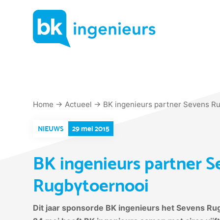
Skip
to
content
Home
→
Actueel
→
BK ingenieurs partner Sevens R
29 mei 2015
NIEUWS
BK ingenieurs partner S
Rugbytoernooi
Dit jaar sponsorde BK ingenieurs het Sevens R