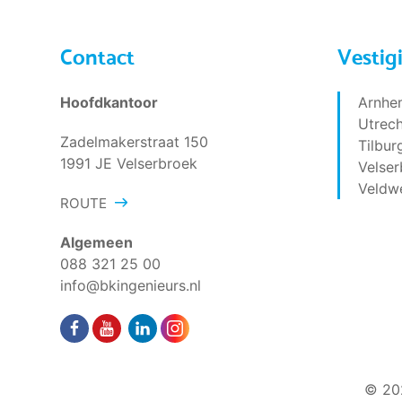
Contact
Vestig
Hoofdkantoor
Arnhe
Utrech
Zadelmakerstraat 150
Tilbur
1991 JE Velserbroek
Velser
Veldw
ROUTE
Algemeen
088 321 25 00
info@bkingenieurs.nl
© 202