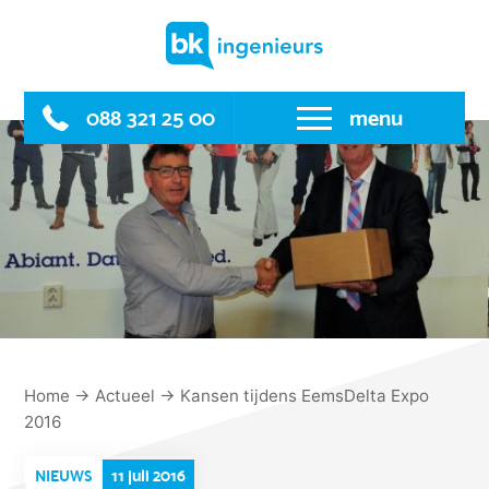
Skip
to
content
088 321 25 00
menu
Home
→
Actueel
→
Kansen tijdens EemsDelta Expo
2016
11 juli 2016
NIEUWS