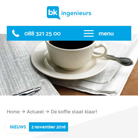
Skip
to
content
088 321 25 00
menu
Home
→
Actueel
→
De koffie staat klaar!
2 november 2016
NIEUWS