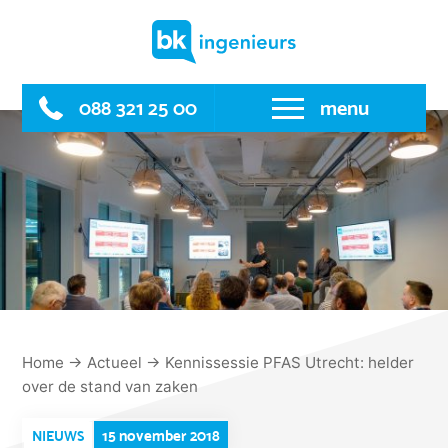
Skip
to
content
088 321 25 00
menu
Home
→
Actueel
→
Kennissessie PFAS Utrecht: helder
over de stand van zaken
15 november 2018
NIEUWS