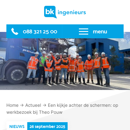
Skip
to
content
088 321 25 00
menu
Home
→
Actueel
→
Een kijkje achter de schermen: op
werkbezoek bij Theo Pouw
26 september 2025
NIEUWS