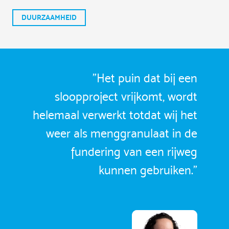
DUURZAAMHEID
"Het puin dat bij een
sloopproject vrijkomt, wordt
helemaal verwerkt totdat wij het
weer als menggranulaat in de
fundering van een rijweg
kunnen gebruiken."