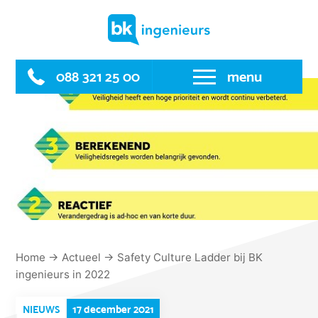
Skip
to
content
088 321 25 00
menu
Home
→
Actueel
→
Safety Culture Ladder bij BK
ingenieurs in 2022
17 december 2021
NIEUWS