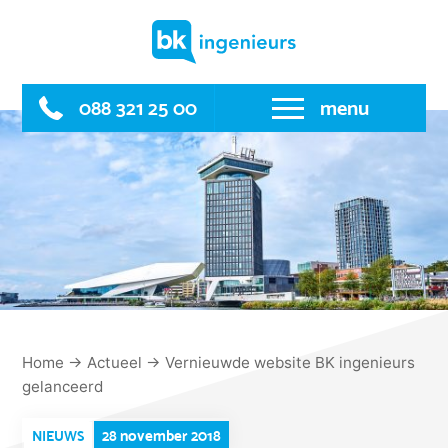
Skip
to
content
088 321 25 00
menu
Home
→
Actueel
→
Vernieuwde website BK ingenieurs
gelanceerd
28 november 2018
NIEUWS