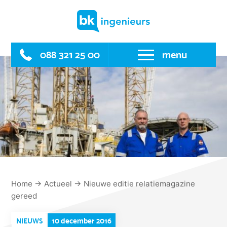
Skip
to
content
088 321 25 00
menu
Home
→
Actueel
→
Nieuwe editie relatiemagazine
gereed
10 december 2016
NIEUWS