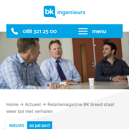
Skip
to
content
088 321 25 00
menu
Home
→
Actueel
→
Relatiemagazine BK breed staat
weer bol met verhalen
20 juli 2017
NIEUWS