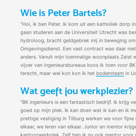
Wie is Peter Bartels?
“Hoi, ik ben Peter. Ik kom uit een katholiek dor
gaan studeren aan de Universiteit Utrecht was be
hydroloog, bracht geldgebrek mij in beweging om
Omgevingsdienst. Een vast contract was daar niet 
anders. Vanuit mijn toenmalige woonplaats Zeist 
vijver van ingenieursbureaus koos ik toen voor BK 
terecht, maar wel kon kon ik het
bodemteam
in U
Wat geeft jou werkplezier?
“BK ingenieurs is een fantastisch bedrijf. Ik krijg v
goed op mijn plek. Ik kan doen wat ik kan en ik 
prettige vestiging in Tilburg werken we voor fijne 
elkaar, we leren van elkaar. Junior en mentor kri
kantoorwerkplek. Zelf ben ik nu ook mentor voor 