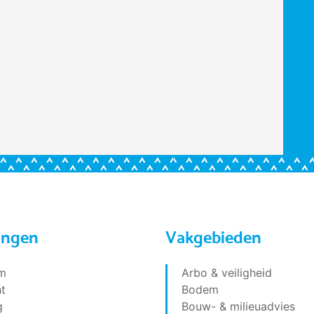
ingen
Vakgebieden
m
Arbo & veiligheid
t
Bodem
g
Bouw- & milieuadvies