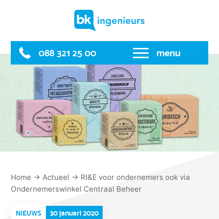
Skip
to
content
088 321 25 00
menu
Home
→
Actueel
→
RI&E voor ondernemers ook via
Ondernemerswinkel Centraal Beheer
30 januari 2020
NIEUWS