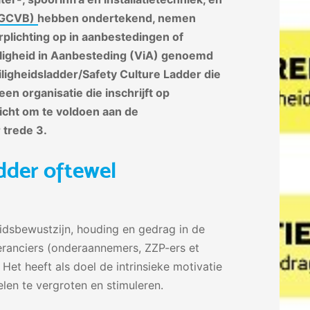
 (GCVB)
hebben ondertekend, nemen
erplichting op in aanbestedingen of
iligheid in Aanbesteding (ViA) genoemd
ligheidsladder/Safety Culture Ladder die
en organisatie die inschrijft op
icht om te voldoen aan de
 trede 3.
dder oftewel
eidsbewustzijn, houding en gedrag in de
veranciers (onderaannemers, ZZP-ers et
Het heeft als doel de intrinsieke motivatie
en te vergroten en stimuleren.