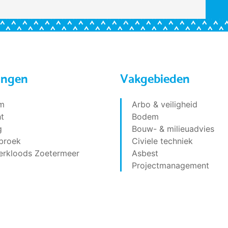
ingen
Vakgebieden
m
Arbo & veiligheid
t
Bodem
g
Bouw- & milieuadvies
broek
Civiele techniek
erkloods Zoetermeer
Asbest
Projectmanagement