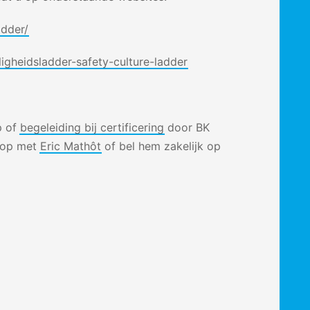
adder/
ligheidsladder-safety-culture-ladder
p of
begeleiding bij certificering
door BK
t op met
Eric Mathôt
of bel hem zakelijk op