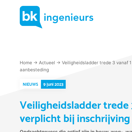
Skip
to
content
Home
→
Actueel
→
Veiligheidsladder trede 3 vanaf 1 j
aanbesteding
9 juni 2023
NIEUWS
Veiligheidsladder trede 3
verplicht bij inschrijvi
Opdrachtgevers die actief zijn in bouw, weg-, wat