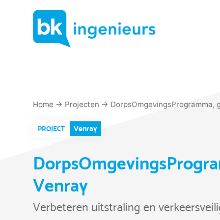
Skip
to
content
Home
→
Projecten
→
DorpsOmgevingsProgramma, 
Venray
PROJECT
DorpsOmgevingsProgr
Venray
Verbeteren uitstraling en verkeersvei