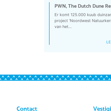
PWN, The Dutch Dune Rev
Er komt 125.000 kuub duinzand
project ‘Noordwest Natuurkern
van het…
LE
Contact
Vestig