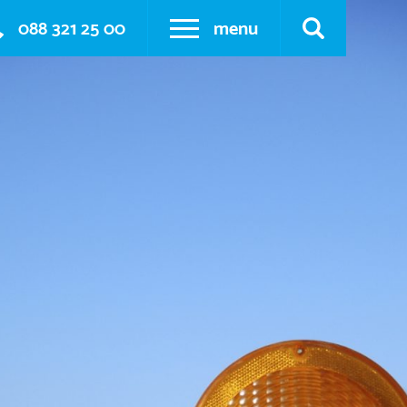
088 321 25 00
menu