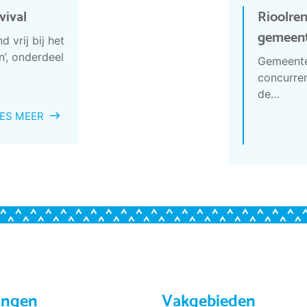
ival
Rioolre
gemeent
 vrij bij het
’, onderdeel
Gemeente 
concurren
de…
ES MEER
ingen
Vakgebieden