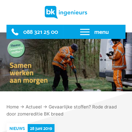
Skip
to
content
088 321 25 00
menu
Home
→
Actueel
→
Gevaarlijke stoffen? Rode draad
door zomereditie BK breed
28 juni 2019
NIEUWS