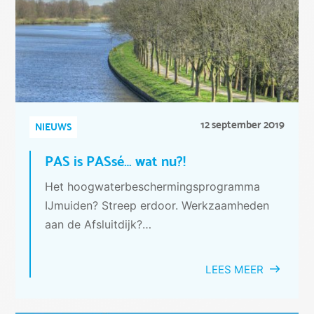
12 september 2019
NIEUWS
PAS is PASsé… wat nu?!
Het hoogwaterbeschermingsprogramma
IJmuiden? Streep erdoor. Werkzaamheden
aan de Afsluitdijk?…
LEES MEER