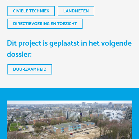
CIVIELE TECHNIEK
LANDMETEN
DIRECTIEVOERING EN TOEZICHT
Dit project is geplaatst in het volgende
dossier:
DUURZAAMHEID