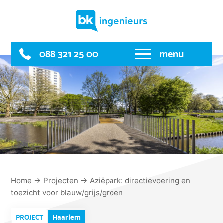
Skip
to
content
088 321 25 00
menu
Home
→
Projecten
→
Aziëpark: directievoering en
toezicht voor blauw/grijs/groen
Haarlem
PROJECT