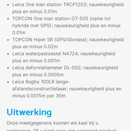
Leica One man station TRCP1203; nauwkeurigheid
plus en minus 0.01m
TOPCON One man station GT-505 (optie tot
hybride met GPS); nauwkeurigheid plus en minus
0.01m
TOPCON Hiper SR (GPS/Glonass); nauwkeurigheid
plus en minus 0.02m
Leica waterpastoestel NA724; nauwkeurigheid
plus en minus 0.001m
Leica deformatiemeter DL-502; nauwkeurigheid
plus en minus 0.0005m
Leica Rugby 100LR lange-
afstandsconstructielaser; nauwkeurigheid plus en
minus 0.0015m per 30m
Uitwerking
Onze meetgegevens kunnen we kaal bij u
aanleveren. Of u kiest voor een compleet product.