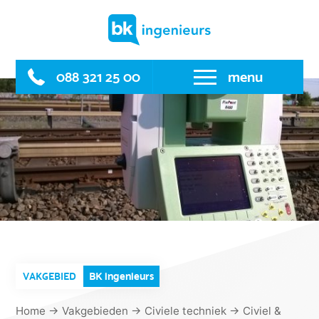
Skip
to
content
088 321 25 00
menu
BK ingenieurs
VAKGEBIED
Home
→
Vakgebieden
→
Civiele techniek
→
Civiel &