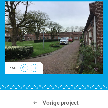
1
/
4
Vorige project