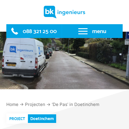
Skip
to
content
088 321 25 00
menu
Home
→
Projecten
→
‘De Pas’ in Doetinchem
Doetinchem
PROJECT