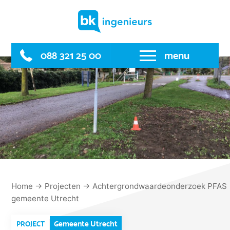
Skip
to
content
088 321 25 00
menu
Home
→
Projecten
→
Achtergrondwaardeonderzoek PFAS
gemeente Utrecht
Gemeente Utrecht
PROJECT