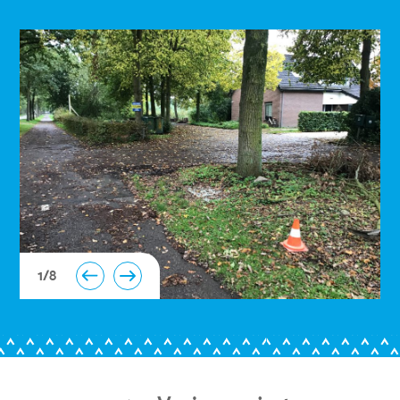
1
/
8