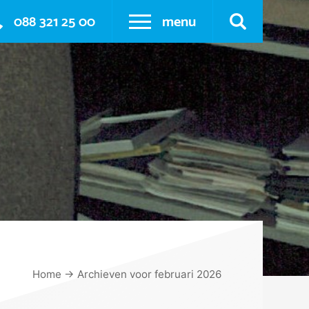
088 321 25 00
menu
Home
→
Archieven voor februari 2026