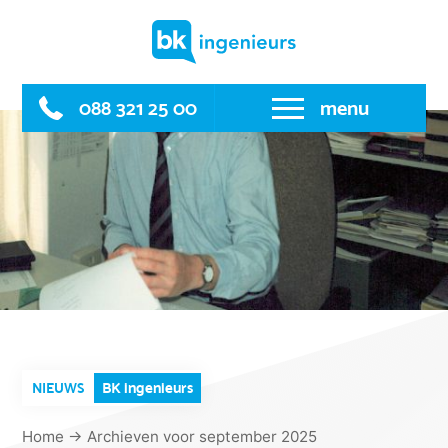
Skip
to
content
088 321 25 00
menu
BK ingenieurs
NIEUWS
Home
→
Archieven voor september 2025