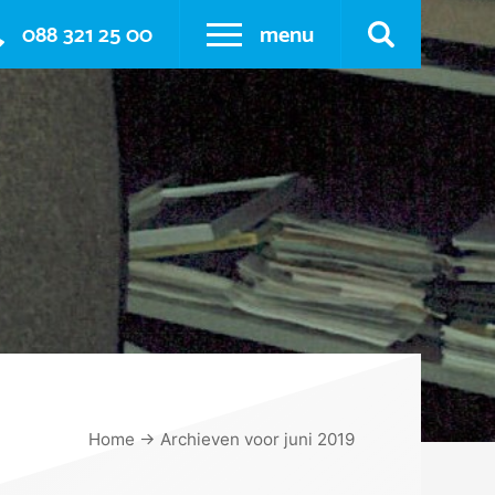
088 321 25 00
menu
Home
→
Archieven voor juni 2019