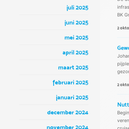
juli 2025
infra
BK Gr
juni 2025
2 okt
mei 2025
Gewo
april 2025
Johan
pijpl
maart 2025
gezon
februari 2025
2 okt
januari 2025
Nutt
december 2024
Begin
veren
november 2024
crui