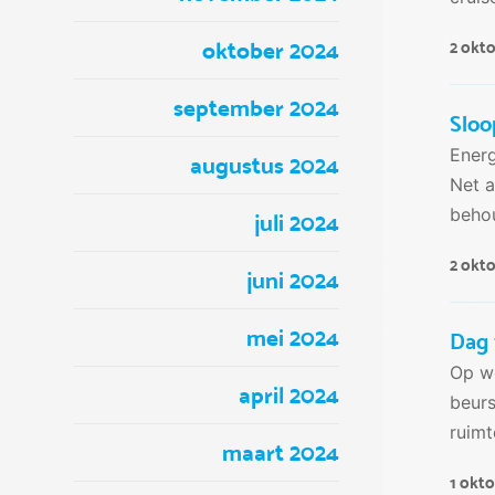
oktober 2024
2 okt
september 2024
Sloo
Energ
augustus 2024
Net a
behou
juli 2024
2 okt
juni 2024
mei 2024
Dag 
Op w
april 2024
beurs
ruimt
maart 2024
1 okt