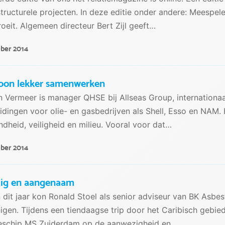
structurele projecten. In deze editie onder andere: Meespel
oeit. Algemeen directeur Bert Zijl geeft…
ober 2014
on lekker samenwerken
 Vermeer is manager QHSE bij Allseas Group, internationaa
eidingen voor olie- en gasbedrijven als Shell, Esso en NAM. 
dheid, veiligheid en milieu. Vooral voor dat…
ober 2014
ig en aangenaam
 dit jaar kon Ronald Stoel als senior adviseur van BK Asbe
igen. Tijdens een tiendaagse trip door het Caribisch gebie
seschip MS Zuiderdam op de aanwezigheid en…