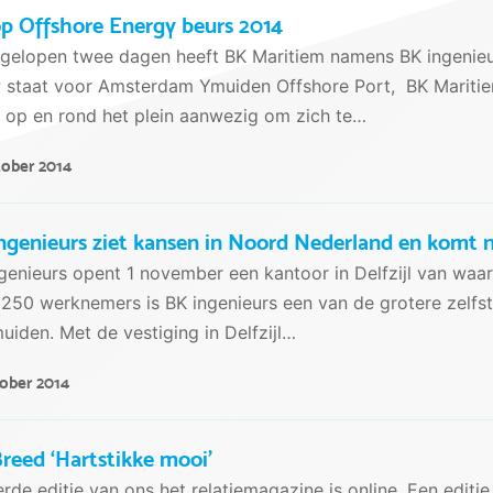
p Offshore Energy beurs 2014
gelopen twee dagen heeft BK Maritiem namens BK ingenieu
staat voor Amsterdam Ymuiden Offshore Port, BK Maritiem
 op en rond het plein aanwezig om zich te…
tober 2014
ngenieurs ziet kansen in Noord Nederland en komt na
genieurs opent 1 november een kantoor in Delfzijl van wa
 250 werknemers is BK ingenieurs een van de grotere zelfs
muiden. Met de vestiging in Delfzijl…
tober 2014
reed ‘Hartstikke mooi’
rde editie van ons het relatiemagazine is online. Een edit