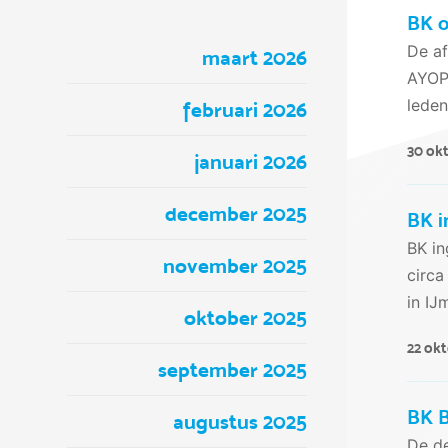
BK o
De af
maart 2026
AYOP 
leden
februari 2026
30 ok
januari 2026
december 2025
BK i
BK in
november 2025
circa
in IJ
oktober 2025
22 ok
september 2025
BK B
augustus 2025
De de