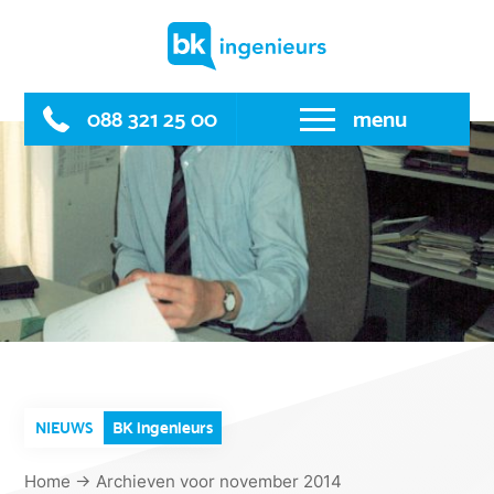
Skip
to
content
088 321 25 00
menu
BK ingenieurs
NIEUWS
Home
→
Archieven voor november 2014