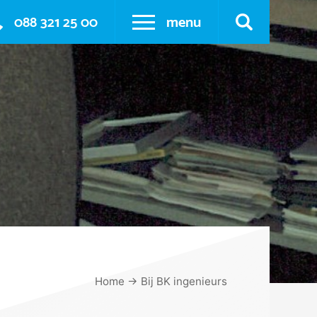
088 321 25 00
menu
Home
→
Bij BK ingenieurs