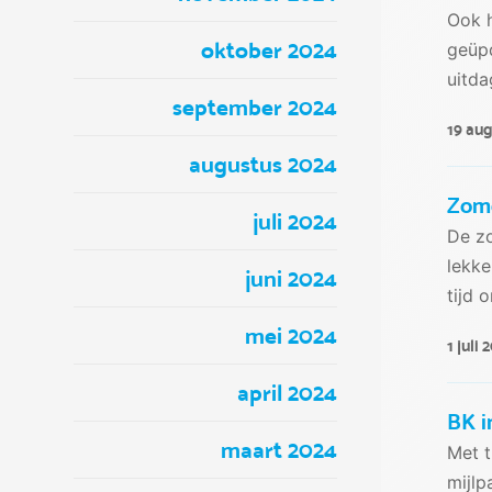
Ook h
oktober 2024
geüpd
uitda
september 2024
19 au
augustus 2024
Zome
juli 2024
De zo
lekke
juni 2024
tijd 
mei 2024
1 juli 
april 2024
BK i
maart 2024
Met t
mijlp