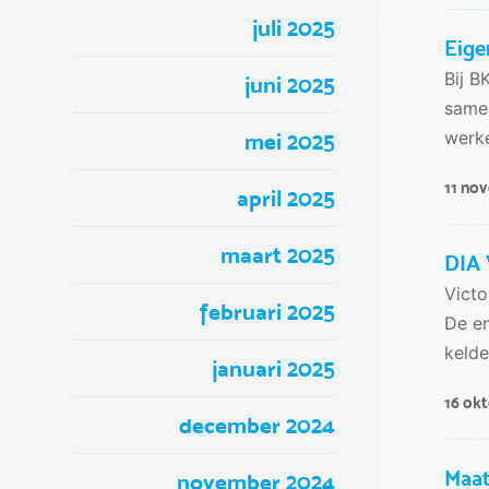
juli 2025
Eige
Bij B
juni 2025
samen
werke
mei 2025
11 no
april 2025
maart 2025
DIA V
Victo
februari 2025
De en
kelde
januari 2025
16 ok
december 2024
Maat
november 2024