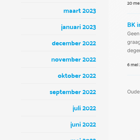
20 me
maart 2023
BK i
januari 2023
Geen 
graag
december 2022
degen
november 2022
6 mei
oktober 2022
september 2022
Oude
Be
juli 2022
na
juni 2022