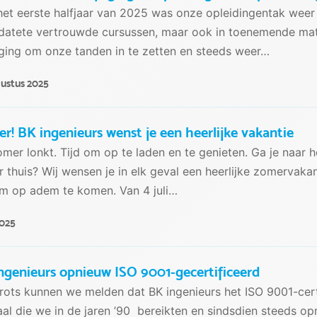
et eerste halfjaar van 2025 was onze opleidingentak weer l
atete vertrouwde cursussen, maar ook in toenemende mate
ging om onze tanden in te zetten en steeds weer…
gustus 2025
r! BK ingenieurs wenst je een heerlijke vakantie
mer lonkt. Tijd om op te laden en te genieten. Ga je naar h
r thuis? Wij wensen je in elk geval een heerlijke zomervak
om op adem te komen. Van 4 juli…
2025
ngenieurs opnieuw ISO 9001-gecertificeerd
rots kunnen we melden dat BK ingenieurs het ISO 9001-cer
aal die we in de jaren ’90 bereikten en sindsdien steeds op