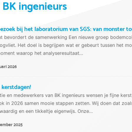
j BK ingenieurs
ezoek bij het laboratorium van SGS: van monster to
cht bevordert de samenwerking Een nieuwe groep bodemcol
ogvliet. Het doel is begrijpen wat er gebeurt tussen het m
moment waarop het analyseresultaat…
uari 2026
e kerstdagen!
tie en medewerkers van BK ingenieurs wensen je fijne ker
k in 2026 samen mooie stappen zetten. Wij doen dat zoals
aardig en een tikkeltje eigenwijs. Onze…
cember 2025