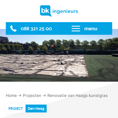
Skip
to
content
088 321 25 00
menu
Home
→
Projecten
→
Renovatie van Haags kunstgras
Den Haag
PROJECT