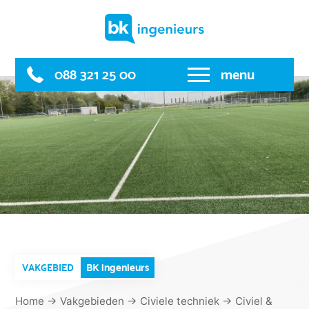
Skip
to
content
088 321 25 00
menu
BK ingenieurs
VAKGEBIED
Home
→
Vakgebieden
→
Civiele techniek
→
Civiel &